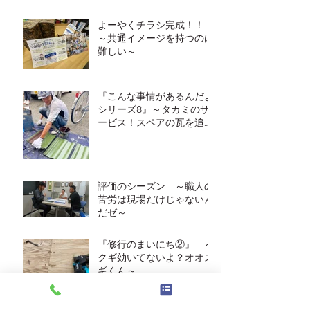
よーやくチラシ完成！！
～共通イメージを持つのは
難しい～
『こんな事情があるんだよ
シリーズ8』～タカミのサ
ービス！スペアの瓦を追加
塗装～
評価のシーズン ～職人の
苦労は現場だけじゃないん
だゼ～
『修行のまいにち②』 ～
クギ効いてないよ？オオス
ギくん～