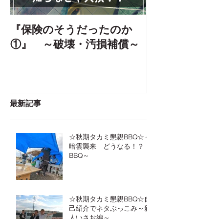
『保険のそうだったのか
【☆大・花見
①』 ～破壊・汚損補償～
りさんたちの
の③
最新記事
☆秋期タカミ懇親BBQ☆～
暗雲襲来 どうなる！？
BBQ～
☆秋期タカミ懇親BBQ☆自
己紹介でネタぶっこみ～新
人いさお編～