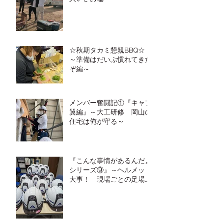
☆秋期タカミ懇親BBQ☆
～準備はだいぶ慣れてきた
ぞ編～
メンバー奮闘記①『キャプ
翼編』～大工研修 岡山の
住宅は俺が守る～
『こんな事情があるんだよ
シリーズ⑨』～ヘルメット
大事！ 現場ごとの足場の
高さの違い～