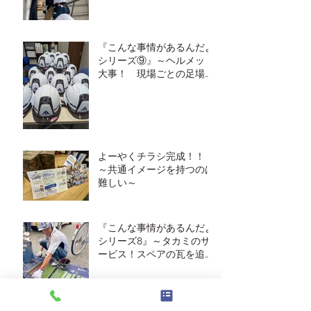
『こんな事情があるんだよ
シリーズ⑨』～ヘルメット
大事！ 現場ごとの足場の
高さの違い～
よーやくチラシ完成！！
～共通イメージを持つのは
難しい～
『こんな事情があるんだよ
シリーズ8』～タカミのサ
ービス！スペアの瓦を追加
塗装～