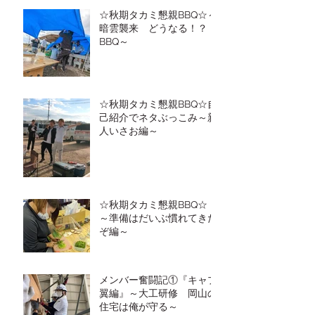
☆秋期タカミ懇親BBQ☆～
暗雲襲来 どうなる！？
BBQ～
☆秋期タカミ懇親BBQ☆自
己紹介でネタぶっこみ～新
人いさお編～
☆秋期タカミ懇親BBQ☆
～準備はだいぶ慣れてきた
ぞ編～
メンバー奮闘記①『キャプ
翼編』～大工研修 岡山の
住宅は俺が守る～