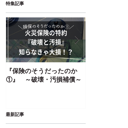
特集記事
『保険のそうだったのか
【☆大・花見
①』 ～破壊・汚損補償～
りさんたちの
の③
最新記事