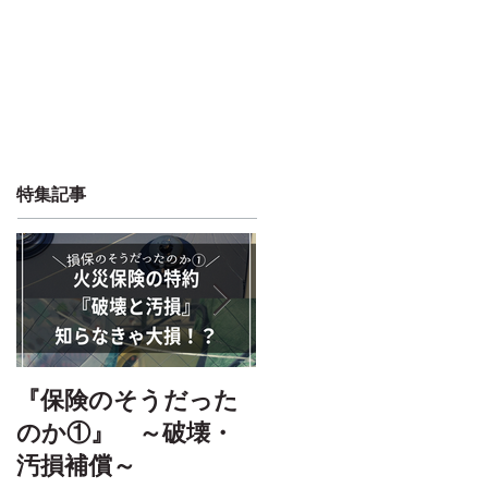
ミカタブログ
特集記事
『保険のそうだった
【☆大・花見大会☆
のか①』 ～破壊・
新入りさんたちの歓
汚損補償～
迎会！！その③