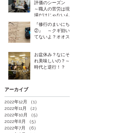
評価のシーズン
～職人の苦労は現
場だけじゃないん
だゼ～
『修行のまいにち
②』 ～クギ効い
てないよ？オオス
ギくん～
お盆休み？なにそ
れ美味しいの？～
時代と逆行！？
上忍部隊の毎日～
アーカイブ
2022年12月
（1）
1件の記事
2022年11月
（2）
2件の記事
2022年10月
（5）
5件の記事
2022年8月
（5）
5件の記事
2022年7月
（6）
6件の記事