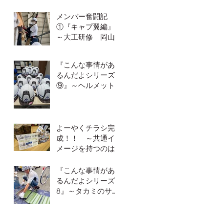
ぞ編～
メンバー奮闘記
①『キャプ翼編』
～大工研修 岡山
の住宅は俺が守る
～
『こんな事情があ
るんだよシリーズ
⑨』～ヘルメット
大事！ 現場ごと
の足場の高さの違
い～
よーやくチラシ完
成！！ ～共通イ
メージを持つのは
難しい～
『こんな事情があ
るんだよシリーズ
8』～タカミのサー
ビス！スペアの瓦
を追加塗装～