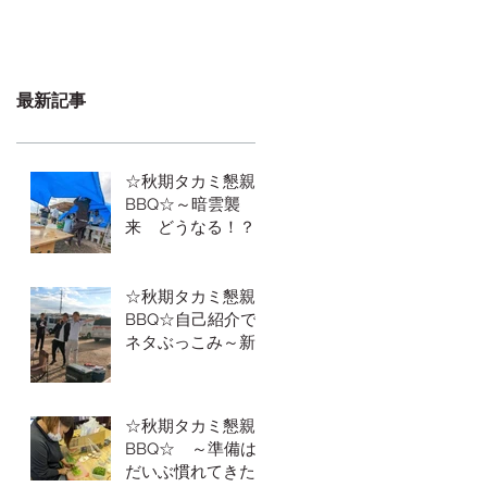
最新記事
☆秋期タカミ懇親
BBQ☆～暗雲襲
来 どうなる！？
BBQ～
☆秋期タカミ懇親
BBQ☆自己紹介で
ネタぶっこみ～新
人いさお編～
☆秋期タカミ懇親
BBQ☆ ～準備は
だいぶ慣れてきた